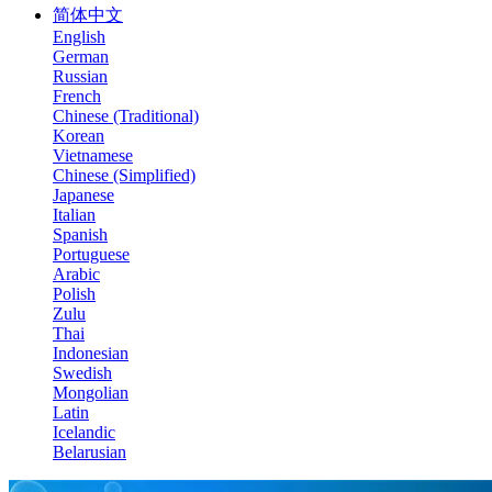
简体中文
English
German
Russian
French
Chinese (Traditional)
Korean
Vietnamese
Chinese (Simplified)
Japanese
Italian
Spanish
Portuguese
Arabic
Polish
Zulu
Thai
Indonesian
Swedish
Mongolian
Latin
Icelandic
Belarusian