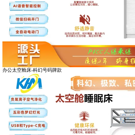
办公太空舱床-科幻号码牌款