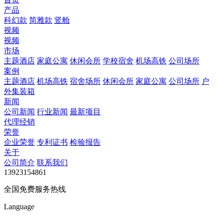
产品
科幻款
简雅款
竖舱
视频
视频
市场
主题酒店
家庭公寓
休闲会所
学校宿舍
机场高铁
公司场所
案例
主题酒店
机场高铁
宿舍场所
休闲会所
家庭公寓
公司场所
户
外集装箱
新闻
公司新闻
行业新闻
最新项目
代理经销
荣誉
企业荣誉
专利证书
检验报告
关于
公司简介
联系我们
13923154861
全国免费服务热线
Language