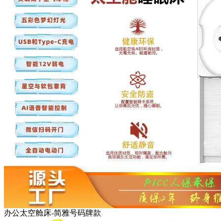
办公太空舱床-简雅号码牌款