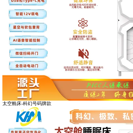
太空舱床-科幻号码牌款