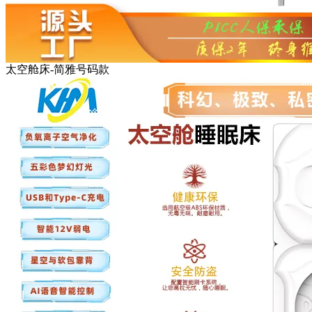
太空舱床-简雅号码款