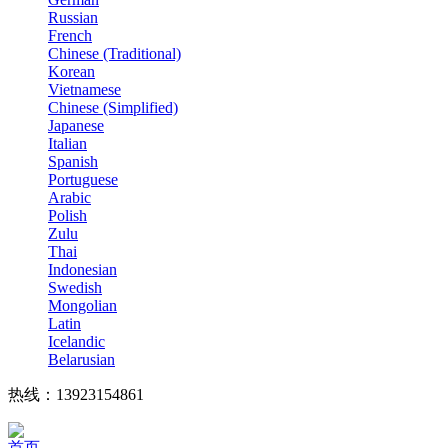
Russian
French
Chinese (Traditional)
Korean
Vietnamese
Chinese (Simplified)
Japanese
Italian
Spanish
Portuguese
Arabic
Polish
Zulu
Thai
Indonesian
Swedish
Mongolian
Latin
Icelandic
Belarusian
热线：13923154861
首页