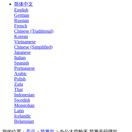
简体中文
English
German
Russian
French
Chinese (Traditional)
Korean
Vietnamese
Chinese (Simplified)
Japanese
Italian
Spanish
Portuguese
Arabic
Polish
Zulu
Thai
Indonesian
Swedish
Mongolian
Latin
Icelandic
Belarusian
您的位置：
产品
>
简雅款
>
办公太空舱床-简雅号码牌款