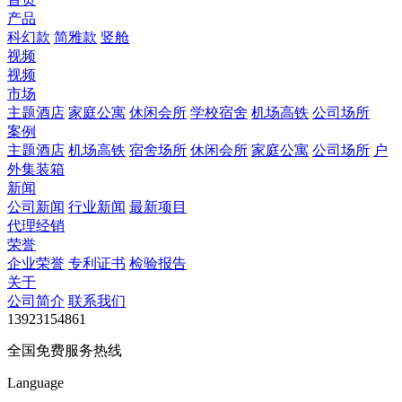
产品
科幻款
简雅款
竖舱
视频
视频
市场
主题酒店
家庭公寓
休闲会所
学校宿舍
机场高铁
公司场所
案例
主题酒店
机场高铁
宿舍场所
休闲会所
家庭公寓
公司场所
户
外集装箱
新闻
公司新闻
行业新闻
最新项目
代理经销
荣誉
企业荣誉
专利证书
检验报告
关于
公司简介
联系我们
13923154861
全国免费服务热线
Language