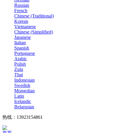
Russian
French
Chinese (Traditional)
Korean
Vietnamese
Chinese (Simplified)
Japanese
Italian
Spanish
Portuguese
Arabic
Polish
Zulu
Thai
Indonesian
Swedish
Mongolian
Latin
Icelandic
Belarusian
热线：13923154861
首页