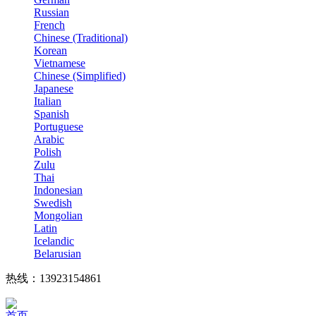
Russian
French
Chinese (Traditional)
Korean
Vietnamese
Chinese (Simplified)
Japanese
Italian
Spanish
Portuguese
Arabic
Polish
Zulu
Thai
Indonesian
Swedish
Mongolian
Latin
Icelandic
Belarusian
热线：13923154861
首页