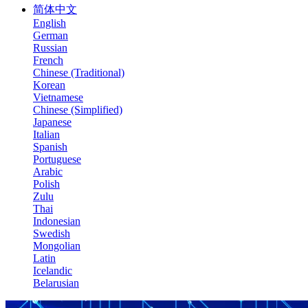
简体中文
English
German
Russian
French
Chinese (Traditional)
Korean
Vietnamese
Chinese (Simplified)
Japanese
Italian
Spanish
Portuguese
Arabic
Polish
Zulu
Thai
Indonesian
Swedish
Mongolian
Latin
Icelandic
Belarusian