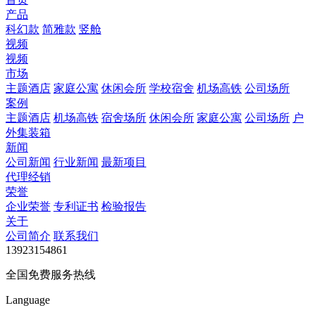
产品
科幻款
简雅款
竖舱
视频
视频
市场
主题酒店
家庭公寓
休闲会所
学校宿舍
机场高铁
公司场所
案例
主题酒店
机场高铁
宿舍场所
休闲会所
家庭公寓
公司场所
户
外集装箱
新闻
公司新闻
行业新闻
最新项目
代理经销
荣誉
企业荣誉
专利证书
检验报告
关于
公司简介
联系我们
13923154861
全国免费服务热线
Language