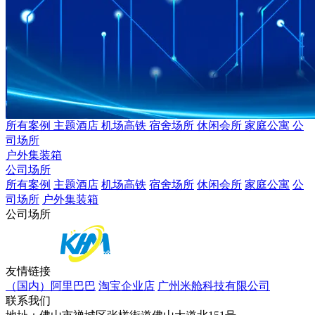
所有案例
主题酒店
机场高铁
宿舍场所
休闲会所
家庭公寓
公
司场所
户外集装箱
公司场所
所有案例
主题酒店
机场高铁
宿舍场所
休闲会所
家庭公寓
公
司场所
户外集装箱
公司场所
友情链接
（国内）阿里巴巴
淘宝企业店
广州米舱科技有限公司
联系我们